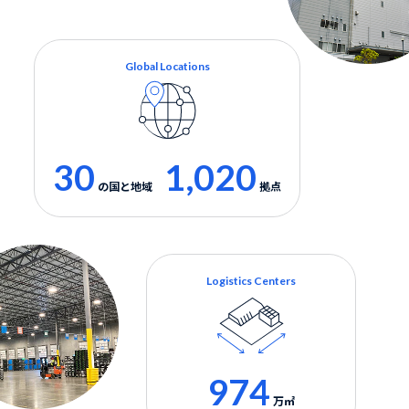
Global Locations
30
1,020
の国と地域
拠点
Logistics Centers
974
万㎡