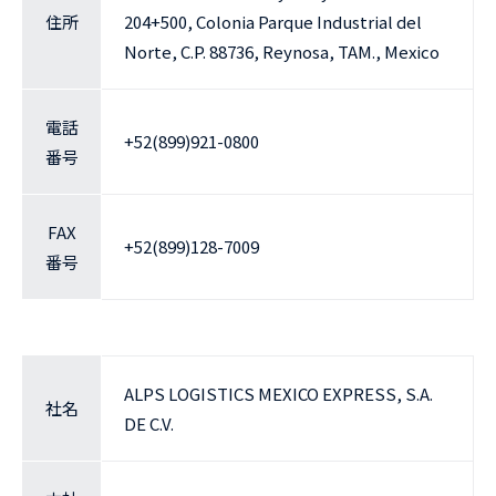
住所
204+500, Colonia Parque Industrial del
Norte, C.P. 88736, Reynosa, TAM., Mexico
電話
+52(899)921-0800
番号
FAX
+52(899)128-7009
番号
ALPS LOGISTICS MEXICO EXPRESS, S.A.
社名
DE C.V.