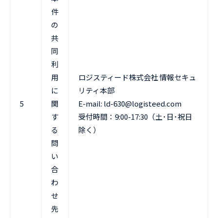
件
の
共
同
利
用
ロジスティード株式会社 情報セキュ
に
リティ本部
5
関
E-mail: ld-630@logisteed.com
す
受付時間：9:00-17:30（土･日･祝日
る
除く）
問
い
合
わ
せ
先