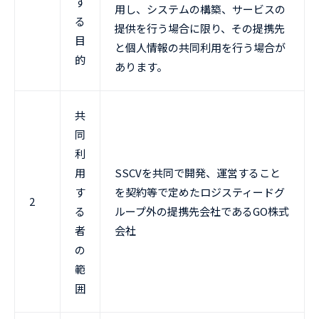
す
用し、システムの構築、サービスの
る
提供を行う場合に限り、その提携先
目
と個人情報の共同利用を行う場合が
的
あります。
共
同
利
用
SSCVを共同で開発、運営すること
す
を契約等で定めたロジスティードグ
2
る
ループ外の提携先会社であるGO株式
者
会社
の
範
囲