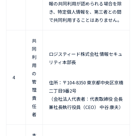
報の共同利用が認められる場合を除
き、特定個人情報を、第三者との間
で共同利用することはありません。
共
同
ロジスティード株式会社 情報セキュ
利
リティ本部長
用
の
4
管
住所：〒104-8350 東京都中央区京橋
理
二丁目9番2号
責
（会社法人代表者：代表取締役 会長
任
兼社長執行役員（CEO） 中谷 康夫）
者
本