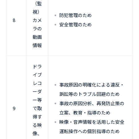
（監
視）
防犯管理のため
8
カメ
安全管理のため
ラの
動画
情報
ドラ
イブ
レコ
事故原因の明確化による違反・
ーダ
訴訟等のトラブル回避のため
ー等
事故の原因分析、再発防止策の
9
で取
立案、教育・指導のため
得す
映像・音声情報を活用した安全
る映
運転操作への個別指導のため
像、