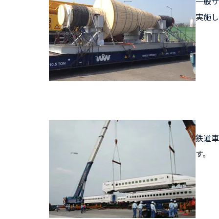
一般サ
実施し
鉄道車
す。