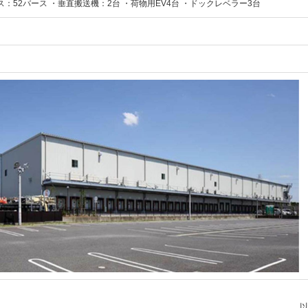
：52バース ・垂直搬送機：2台 ・荷物用EV4台 ・ドックレベラー3台