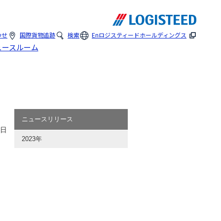
わせ
国際貨物追跡
検索
En
ロジスティードホールディングス
ュースルーム
ニュースリリース
5日
2023年
月