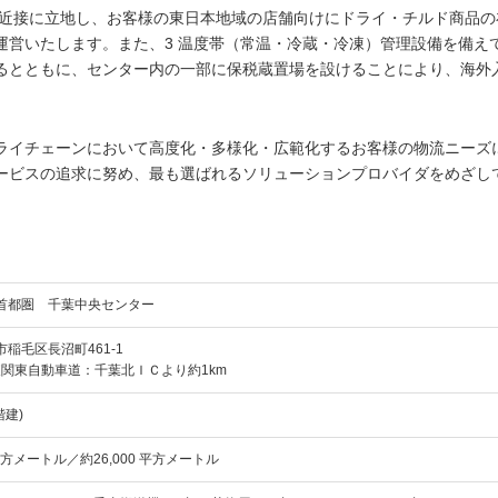
C近接に立地し、お客様の東日本地域の店舗向けにドライ・チルド商品の
運営いたします。また、3 温度帯（常温・冷蔵・冷凍）管理設備を備え
るとともに、センター内の一部に保税蔵置場を設けることにより、海外
ライチェーンにおいて高度化・多様化・広範化するお客様の物流ニーズ
ービスの追求に努め、最も選ばれるソリューションプロバイダをめざし
首都圏 千葉中央センター
稲毛区長沼町461-1
東関東自動車道：千葉北ＩＣより約1km
階建)
 平方メートル／約26,000 平方メートル