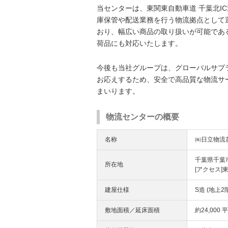
当センターは、東関東自動車道 千葉北I
庫保管や配送業務を行う物流拠点として
おり、幅広い商品の取り扱いが可能であ
荷品にも対応いたします。
今後も当社グループは、グローバルサプ
お応えするため、安全で高品質な物流サ
まいります。
物流センターの概要
名称
㈱日立物流
千葉県千葉市
所在地
[アクセス]
建屋仕様
S造 (地上2
敷地面積／延床面積
約24,000