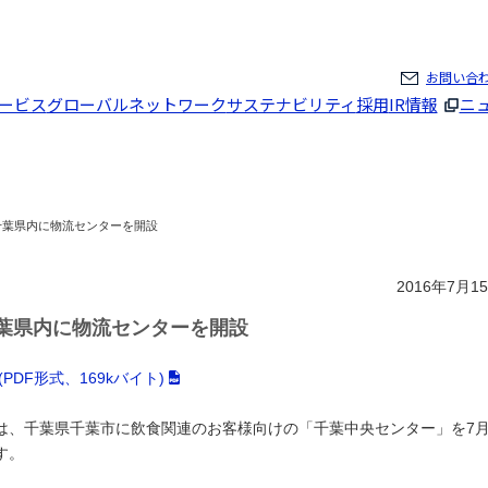
ページの本文へ
お問い合
ービス
グローバルネットワーク
サステナビリティ
採用
IR情報
ニ
千葉県内に物流センターを開設
2016年7月1
葉県内に物流センターを開設
DF形式、169kバイト)
は、千葉県千葉市に飲食関連のお客様向けの「千葉中央センター」を7
す。