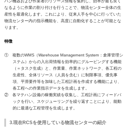
ハン機器および作業者のリソース情報を集約し、効率が最も良く
なるように作業の割り付けを行うことで、物流センター全体の生
産性を最適化します。これにより、従来人手を中心に行っていた
物流センター内の指示機能を、高度に自動化することが可能とな
ります。
特徴
① 複数のWMS（Warehouse Management System：倉庫管理シ
ステム）からの入出荷情報を効率的にグルーピングする機能
（＝タスク生成）と、作業量、作業ネットワーク、各工程の
生産性、全体リソース（人員を含む）に制限事項、優先事
項、平滑要件等を加味した工程計画を作成する機能により、
各工程への作業指示データを生成します。
② 各マテハン設備の稼働実績を収集し、工程計画にフィードバ
ックを行い、スケジューリングを繰り返すことにより、能動
的に最適な工程管理を生成します。
3.現在RCSを使用している物流センターの紹介