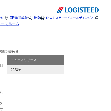
わせ
国際貨物追跡
検索
En
ロジスティードホールディングス
ュースルーム
」講演実施のお知らせ
ニュースリリース
2日
2023年
にお
つ
サ