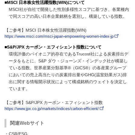
■MSCI 日本株女性活躍指数(WIN)について
MSCI社が自社で開発した性別多様性スコアに基づき、各業種内
で同スコアの高い日本企業銘柄を選別し、構築している指数。
【ご参考】MSCI 日本株女性活躍指数(WIN)
https://www.msci.com/msci-japan-empowering-women-index-jp
■S&P/JPX カーボン・エフィシェント指数について
環境評価のパイオニア的存在であるTrucost社による炭素排出デ
ータをもとに、S&P ダウ・ジョーンズ・インデック社が構築し
ている指数。世界産業分類基準®（GICS®）の各産業グループ
においての売上高当たりの炭素排出量やGHG(温室効果ガス)排
出に関する情報開示状況によって構成銘柄のウェイトを決定し
ています。
【ご参考】S&P/JPX カーボン・エフィシェント指数
https://www.jpx.co.jp/markets/indices/carbon-efficient/
関連Webサイト
・CSR/ESG