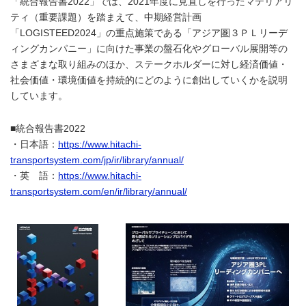
「統合報告書2022」では、2021年度に見直しを行ったマテリアリ
ティ（重要課題）を踏まえて、中期経営計画
「LOGISTEED2024」の重点施策である「アジア圏３ＰＬリーデ
ィングカンパニー」に向けた事業の盤石化やグローバル展開等の
さまざまな取り組みのほか、ステークホルダーに対し経済価値・
社会価値・環境価値を持続的にどのように創出していくかを説明
しています。
■統合報告書2022
・日本語：
https://www.hitachi-
transportsystem.com/jp/ir/library/annual/
・英 語：
https://www.hitachi-
transportsystem.com/en/ir/library/annual/