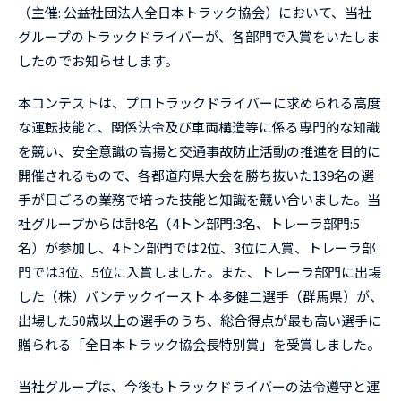
（主催: 公益社団法人全日本トラック協会）において、当社
グループのトラックドライバーが、各部門で入賞をいたしま
したのでお知らせします。
本コンテストは、プロトラックドライバーに求められる高度
な運転技能と、関係法令及び車両構造等に係る専門的な知識
を競い、安全意識の高揚と交通事故防止活動の推進を目的に
開催されるもので、各都道府県大会を勝ち抜いた139名の選
手が日ごろの業務で培った技能と知識を競い合いました。当
社グループからは計8名（4トン部門:3名、トレーラ部門:5
名）が参加し、4トン部門では2位、3位に入賞、トレーラ部
門では3位、5位に入賞しました。また、トレーラ部門に出場
した（株）バンテックイースト 本多健二選手（群馬県）が、
出場した50歳以上の選手のうち、総合得点が最も高い選手に
贈られる「全日本トラック協会長特別賞」を受賞しました。
当社グループは、今後もトラックドライバーの法令遵守と運