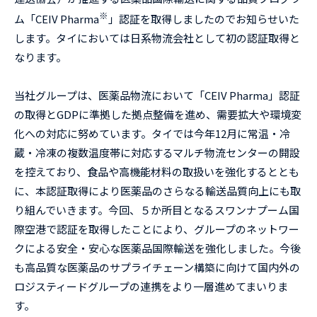
※
ム「CEIV Pharma
」認証を取得しましたのでお知らせいた
します。タイにおいては日系物流会社として初の認証取得と
なります。
当社グループは、医薬品物流において「CEIV Pharma」認証
の取得とGDPに準拠した拠点整備を進め、需要拡大や環境変
化への対応に努めています。タイでは今年12月に常温・冷
蔵・冷凍の複数温度帯に対応するマルチ物流センターの開設
を控えており、食品や高機能材料の取扱いを強化するととも
に、本認証取得により医薬品のさらなる輸送品質向上にも取
り組んでいきます。今回、５か所目となるスワンナプーム国
際空港で認証を取得したことにより、グループのネットワー
クによる安全・安心な医薬品国際輸送を強化しました。今後
も高品質な医薬品のサプライチェーン構築に向けて国内外の
ロジスティードグループの連携をより一層進めてまいりま
す。