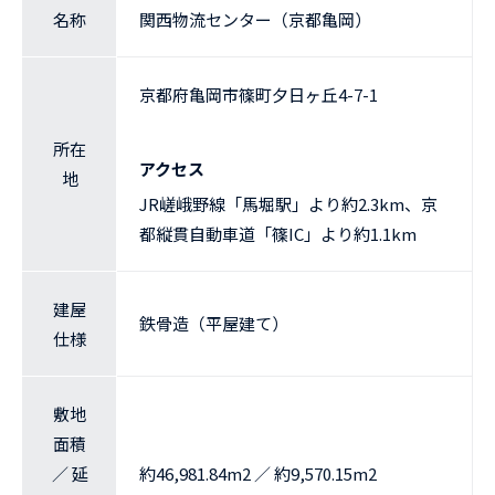
名称
関西物流センター（京都亀岡）
京都府亀岡市篠町夕日ヶ丘4-7-1
所在
アクセス
地
JR嵯峨野線「馬堀駅」より約2.3km、京
都縦貫自動車道「篠IC」より約1.1km
建屋
鉄骨造（平屋建て）
仕様
敷地
面積
／ 延
約46,981.84m2 ／ 約9,570.15m2