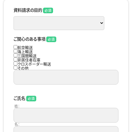
資料請求の目的
ご関心のある事項
航空輸送
海上輸送
三国間輸送
非居住者在庫
クロスボーダー輸送
その他
ご氏名
姓：
名：