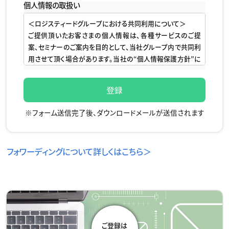
個人情報の取扱い
＜ロジスティードグループにおける共同利用について＞
ご提供頂いたお客さまの個人情報は、各種サービスのご提
案、セミナーのご案内を目的として、当社グループ内で共同利
用させて頂く場合があります。当社の“個人情報保護方針”に
基づき、以下の通り取扱います。
■お問い合わせに対するご回答、製品・サービスのご紹介、関
連のセミナー・展示会等のご案内、アンケート調査依頼、その
※フォーム送信完了後、ダウンロードメールが送信されます
他関連する事業活動の目的でのみ利用させて頂きます。
■利用目的に必要な範囲で取扱いを外部委託する場合があ
ります。委託先に関しては、当社の選定基準による審査を実
フォワーディングについて詳しくはこちら＞
施し、適切に管理いたします。その他、法令に基づく場合や同
意を頂いた場合を除いて、第三者への提供はありません。
■当社は、Webサイトをより便利にご利用頂くために、クッキ
ー（Cookie）やWebビーコン（クリアGIF）を利用しています。
本サイトでご提供頂きましたお客さまの個人情報は、クッキー
やWebビーコンおよび類似の技術を利用し、当社のWebペー
ジの閲覧・利用状況と紐付けして取得しています 。