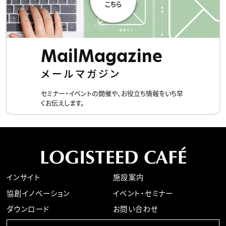
■当社が保有しているお客さまの個人情報について、利用目
的の通知、開示、内容の訂正、追加又は削除、利用の停止、消
去及び第三者への提供の停止、記録の開示の請求等、または
苦情、相談をお申し出になる場合には、下記お問い合わせ窓
MailMagazine
口までご連絡下さい。
【お問い合わせ窓口】
メールマガジン
〒１０４ー８３５０ 東京都中央区京橋２ー９ー２ ロジステ
ィードビル
セミナー・イベントの開催や、お役立ち情報をいち早
ロジスティード株式会社
くお伝えします。
個人情報保護管理者代理人 ： 営業企画部長
お問い合わせ先 ： 営業企画部 窓口管理者
Ｅｍａｉｌ：service_db@logisteed.com
■その他の詳細は、当社ホームページの
『個人情報保護に関
して』
をご確認ください。
インサイト
施設案内
協創イノベーション
イベント・セミナー
ダウンロード
お問い合わせ