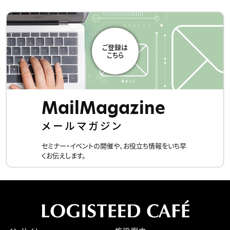
ジの閲覧・利用状況と紐付けして取得しています 。
■当社が保有しているお客さまの個人情報について、利用目
的の通知、開示、内容の訂正、追加又は削除、利用の停止、消
去及び第三者への提供の停止、記録の開示の請求等、または
苦情、相談をお申し出になる場合には、下記お問い合わせ窓
口までご連絡下さい。
【お問い合わせ窓口】
〒１０４ー８３５０ 東京都中央区京橋２ー９ー２ ロジステ
MailMagazine
ィードビル
ロジスティード株式会社
メールマガジン
個人情報保護管理者代理人 ： 営業企画部長
お問い合わせ先 ： 営業企画部 窓口管理者
セミナー・イベントの開催や、お役立ち情報をいち早
Ｅｍａｉｌ：service_db@logisteed.com
くお伝えします。
■その他の詳細は、当社ホームページの
『個人情報保護に関
して』
をご確認ください。