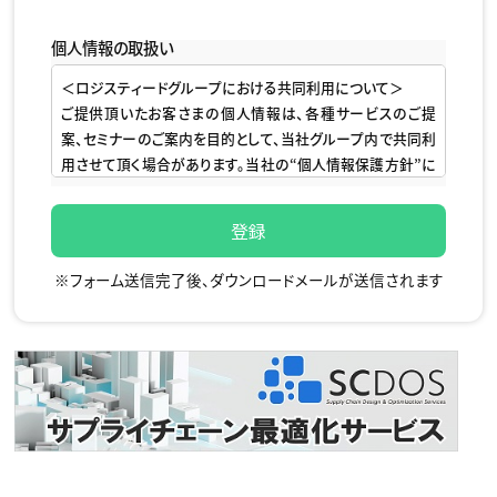
個人情報の取扱い
＜ロジスティードグループにおける共同利用について＞
ご提供頂いたお客さまの個人情報は、各種サービスのご提
案、セミナーのご案内を目的として、当社グループ内で共同利
用させて頂く場合があります。当社の“個人情報保護方針”に
基づき、以下の通り取扱います。
■お問い合わせに対するご回答、製品・サービスのご紹介、関
連のセミナー・展示会等のご案内、アンケート調査依頼、その
※フォーム送信完了後、ダウンロードメールが送信されます
他関連する事業活動の目的でのみ利用させて頂きます。
■利用目的に必要な範囲で取扱いを外部委託する場合があ
ります。委託先に関しては、当社の選定基準による審査を実
施し、適切に管理いたします。その他、法令に基づく場合や同
意を頂いた場合を除いて、第三者への提供はありません。
■当社は、Webサイトをより便利にご利用頂くために、クッキ
ー（Cookie）やWebビーコン（クリアGIF）を利用しています。
本サイトでご提供頂きましたお客さまの個人情報は、クッキー
やWebビーコンおよび類似の技術を利用し、当社のWebペー