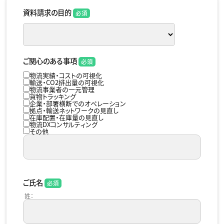
資料請求の目的
ご関心のある事項
物流実績・コストの可視化
輸送・CO2排出量の可視化
物流事業者の一元管理
貨物トラッキング
企業・部署横断でのオペレーション
拠点・輸送ネットワークの見直し
在庫配置・在庫量の見直し
物流DXコンサルティング
その他
ご氏名
姓：