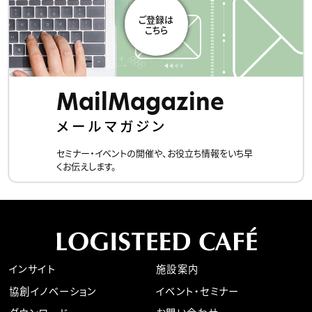
的の通知、開示、内容の訂正、追加又は削除、利用の停止、消
去及び第三者への提供の停止、記録の開示の請求等、または
苦情、相談をお申し出になる場合には、下記お問い合わせ窓
口までご連絡下さい。
【お問い合わせ窓口】
〒１０４ー８３５０ 東京都中央区京橋２ー９ー２ ロジステ
MailMagazine
ィードビル
ロジスティード株式会社
メールマガジン
個人情報保護管理者代理人 ： 営業企画部長
お問い合わせ先 ： 営業企画部 窓口管理者
セミナー・イベントの開催や、お役立ち情報をいち早
Ｅｍａｉｌ：service_db@logisteed.com
くお伝えします。
■その他の詳細は、当社ホームページの
『個人情報保護に関
して』
をご確認ください。
インサイト
施設案内
協創イノベーション
イベント・セミナー