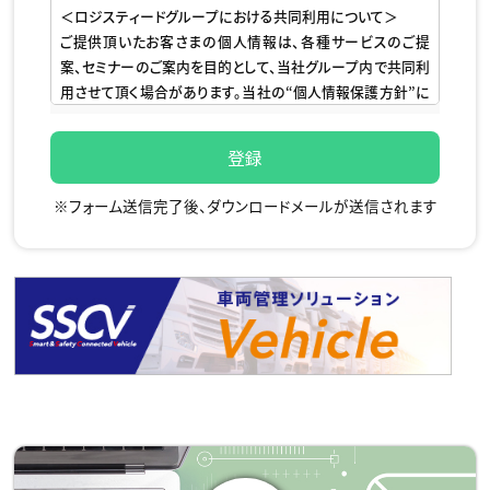
＜ロジスティードグループにおける共同利用について＞
ご提供頂いたお客さまの個人情報は、各種サービスのご提
案、セミナーのご案内を目的として、当社グループ内で共同利
用させて頂く場合があります。当社の“個人情報保護方針”に
基づき、以下の通り取扱います。
■お問い合わせに対するご回答、製品・サービスのご紹介、関
連のセミナー・展示会等のご案内、アンケート調査依頼、その
※フォーム送信完了後、ダウンロードメールが送信されます
他関連する事業活動の目的でのみ利用させて頂きます。
■利用目的に必要な範囲で取扱いを外部委託する場合があ
ります。委託先に関しては、当社の選定基準による審査を実
施し、適切に管理いたします。その他、法令に基づく場合や同
意を頂いた場合を除いて、第三者への提供はありません。
■当社は、Webサイトをより便利にご利用頂くために、クッキ
ー（Cookie）やWebビーコン（クリアGIF）を利用しています。
本サイトでご提供頂きましたお客さまの個人情報は、クッキー
やWebビーコンおよび類似の技術を利用し、当社のWebペー
ジの閲覧・利用状況と紐付けして取得しています 。
■当社が保有しているお客さまの個人情報について、利用目