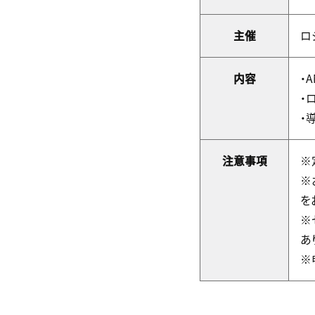
主催
ロ
内容
・
・
・
注意事項
※
※
を
※
あ
※