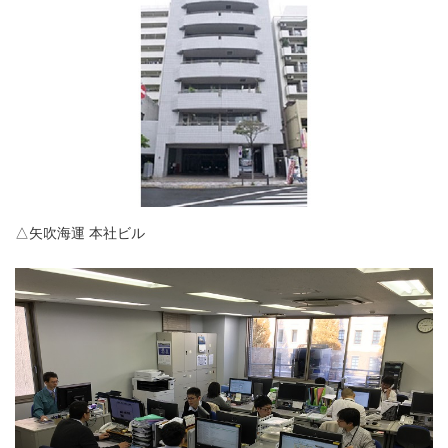
△矢吹海運 本社ビル