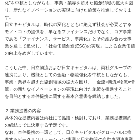
化"を中核としながらも、事業・業界を超えた協創領域の拡大を図
り、新たなイノベーションの実現に向けた施策を推進しておりま
す。
日立キャピタルは、時代の変化とともに絶えず社会が必要とする
モノ・コトの提供を、単なるファイナンスだけでなく、コア事業
である「ファイナンス、サービス、事業化」とその組み合わせ事
業を通じて追求し、「社会価値創造(ESG)の実現」による企業価値
の向上をめざしています。
こうした中、日立物流および日立キャピタルは、両社グループの
連携により、機能としての金融・物流強化を中核としながらも、
事業・業界を超えた協創領域の拡大を図り、「金流×商流×物流×情
流」の新たなイノベーションの実現に向けた施策を推進すること
を目的とする本件提携に関する基本合意書を締結しました。
２.業務提携の内容
具体的な提携内容は両社にて協議・検討しており、業務提携契約
の締結までに決定する予定です。
なお、本件提携の一環として、日立キャピタルがグローバルに推
進するビークルソリューション*事業と日立物流の自動車関連事業