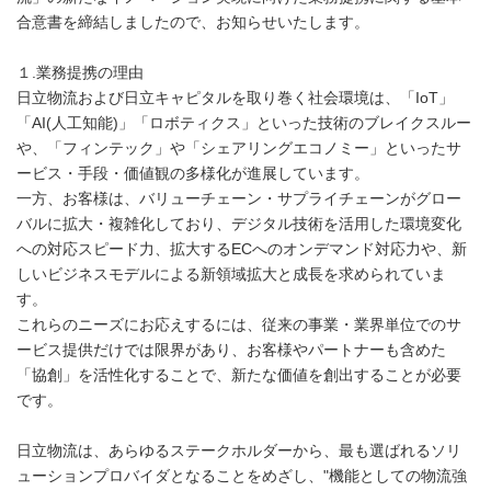
合意書を締結しましたので、お知らせいたします。
１.業務提携の理由
日立物流および日立キャピタルを取り巻く社会環境は、「IoT」
「AI(人工知能)」「ロボティクス」といった技術のブレイクスルー
や、「フィンテック」や「シェアリングエコノミー」といったサ
ービス・手段・価値観の多様化が進展しています。
一方、お客様は、バリューチェーン・サプライチェーンがグロー
バルに拡大・複雑化しており、デジタル技術を活用した環境変化
への対応スピード力、拡大するECへのオンデマンド対応力や、新
しいビジネスモデルによる新領域拡大と成長を求められていま
す。
これらのニーズにお応えするには、従来の事業・業界単位でのサ
ービス提供だけでは限界があり、お客様やパートナーも含めた
「協創」を活性化することで、新たな価値を創出することが必要
です。
日立物流は、あらゆるステークホルダーから、最も選ばれるソリ
ューションプロバイダとなることをめざし、"機能としての物流強