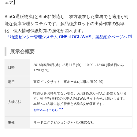
ェア】
BtoC(通販物流)とBtoBに対応し、双方混在した業務でも適用が可
能な倉庫管理システムです。多品種少ロットの出荷作業の効率
化、個人情報保護対策の強化が図れます。
「物流センター管理システム ONEsLOGI /WMS」製品紹介ページへ
展示会概要
2018年5月9日(水)～5月11日(金) 10:00～18:00 (最終日のみ
日時
17:00まで)
場所
東京ビックサイト 東ホール(小間No.東20-40)
招待状をお持ちでない場合、入場料5,000円/人が必要となりま
す。招待券(無料)のお申込みはWebサイトからお願いします。
入場方法
本展への入場には招待券と名刺2枚が必要です。
お申込みはこちら
主催
リードエグジビションジャパン株式会社