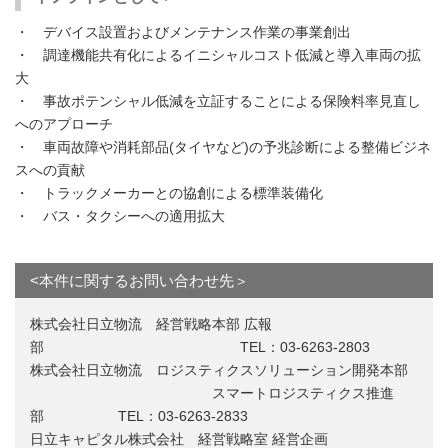
・ デバイス設置およびメンテナンス作業の事業創出
・ 調達機能共有化によるイニシャルコスト低減と導入車両の拡
大
・ 事故ポテンシャル低減を立証することによる保険料率見直し
へのアプローチ
・ 車両故障や消耗部品(タイヤなど)の予兆診断による整備ビジネ
スへの貢献
・ トラックメーカーとの協創による標準装備化
・ バス・タクシーへの適用拡大
<本件に関するお問い合わせ先＞
株式会社日立物流 経営戦略本部 広報
部 TEL：03-6263-2803
株式会社日立物流 ロジスティクスソリューション開発本部
スマートロジスティクス推進
部 TEL：03-6263-2833
日立キャピタル株式会社 経営戦略室 経営企画