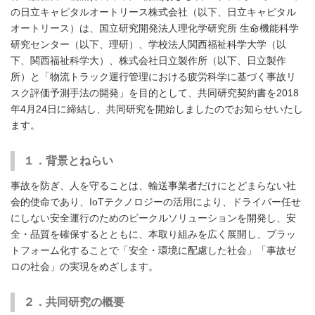
の日立キャピタルオートリース株式会社（以下、日立キャピタル
オートリース）は、国立研究開発法人理化学研究所 生命機能科学
研究センター（以下、理研）、学校法人関西福祉科学大学（以
下、関西福祉科学大）、株式会社日立製作所（以下、日立製作
所）と「物流トラック運行管理における疲労科学に基づく事故リ
スク評価予測手法の開発」を目的として、共同研究契約書を2018
年4月24日に締結し、共同研究を開始しましたのでお知らせいたし
ます。
１．背景とねらい
事故を防ぎ、人を守ることは、輸送事業者だけにとどまらない社
会的使命であり、IoTテクノロジーの活用により、ドライバー任せ
にしない安全運行のためのビークルソリューションを開発し、安
全・品質を確保するとともに、本取り組みを広く展開し、プラッ
トフォーム化することで「安全・環境に配慮した社会」「事故ゼ
ロの社会」の実現をめざします。
２．共同研究の概要