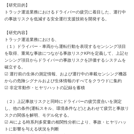
【研究目的】
トラック運送業務におけるドライバーの疲労に着目した、運行中
の事故リスクを低減する安全運行支援技術を開発する。
【研究内容】
トラック運送業務における、
（１）ドライバー・車両から運転行動を表現するセンシング項目
を取得、重篤な事故につながる事故リスクKPIを定義して、上記セ
ンシング項目からドライバーの事故リスクを評価するシステムを
確立する。
☑ 運行前の生体の測定情報、および運行中の車載センシング機器
からの危険シグナルおよび生体情報のすべてをクラウドに集約
☑ 非定常動作・ヒヤリハットの記録を蓄積
（２）上記事故リスクと同時にドライバーの疲労度合いを測定
し、他の条件(運転スキル、環境条件など)とあわせて疲労と事故リ
スクの関係を解明、モデル化する。
☑ AIによる時系列多変量の相関性分析により、事故・ヒヤリハッ
トに影響を与える状況を判断