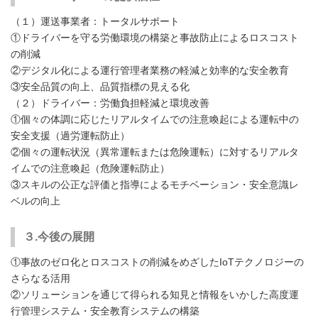
（１）運送事業者：トータルサポート
①ドライバーを守る労働環境の構築と事故防止によるロスコスト
の削減
②デジタル化による運行管理者業務の軽減と効率的な安全教育
③安全品質の向上、品質指標の見える化
（２）ドライバー：労働負担軽減と環境改善
①個々の体調に応じたリアルタイムでの注意喚起による運転中の
安全支援（過労運転防止）
②個々の運転状況（異常運転または危険運転）に対するリアルタ
イムでの注意喚起（危険運転防止）
③スキルの公正な評価と指導によるモチベーション・安全意識レ
ベルの向上
３.今後の展開
①事故のゼロ化とロスコストの削減をめざしたIoTテクノロジーの
さらなる活用
②ソリューションを通じて得られる知見と情報をいかした高度運
行管理システム・安全教育システムの構築