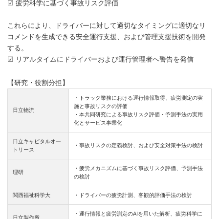
☑ 疲労科学に基づく事故リスク評価
これらにより、ドライバーに対して適切なタイミングに適切なリ
コメンドを生成できる安全運行支援、および管理支援技術を開発
する。
☑ リアルタイムにドライバーおよび運行管理者へ警告を発信
【研究・役割分担】
・トラック業務における運行情報取得、疲労測定の実
施と事故リスクの評価
日立物流
・本共同研究による事故リスク評価・予測手法の実用
化とサービス事業化
日立キャピタルオー
・事故リスクの定義検討、および安全対策手法の検討
トリース
・疲労メカニズムに基づく事故リスク評価、予測手法
理研
の検討
関西福祉科学大
・ドライバーの疲労計測、客観的評価手法の検討
・運行情報と疲労測定のAIを用いた解析、疲労科学に
日立製作所