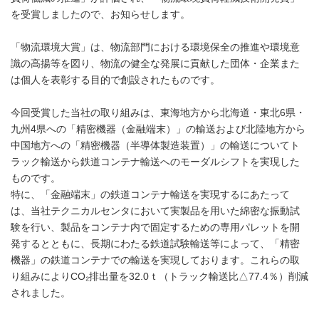
を受賞しましたので、お知らせします。
「物流環境大賞」は、物流部門における環境保全の推進や環境意
識の高揚等を図り、物流の健全な発展に貢献した団体・企業また
は個人を表彰する目的で創設されたものです。
今回受賞した当社の取り組みは、東海地方から北海道・東北6県・
九州4県への「精密機器（金融端末）」の輸送および北陸地方から
中国地方への「精密機器（半導体製造装置）」の輸送についてト
ラック輸送から鉄道コンテナ輸送へのモーダルシフトを実現した
ものです。
特に、「金融端末」の鉄道コンテナ輸送を実現するにあたって
は、当社テクニカルセンタにおいて実製品を用いた綿密な振動試
験を行い、製品をコンテナ内で固定するための専用パレットを開
発するとともに、長期にわたる鉄道試験輸送等によって、「精密
機器」の鉄道コンテナでの輸送を実現しております。これらの取
り組みによりCO₂排出量を32.0ｔ（トラック輸送比△77.4％）削減
されました。