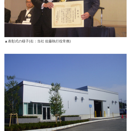
▲表彰式の様子(右：当社 佐藤執行役常務)