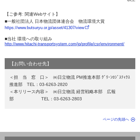
【ご参考: 関連Webサイト】
■一般社団法人 日本物流団体連合会 物流環境大賞
https://www.butsuryu.or.jp/asset/41307/view
■当社 環境への取り組み
http://www.hitachi-transportsystem.com/jp/profile/csr/environment/
【お問い合わせ先】
＜担 当 窓 口＞ ㈱日立物流 PM推進本部 ｸﾞﾘｰﾝﾛｼﾞｽﾃｨｸｽ
推進部 TEL：03-6263-2820
＜本リリース内容＞ ㈱日立物流 経営戦略本部 広報
部 TEL：03-6263-2803
ページの先頭へ