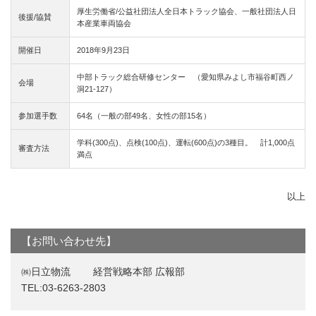
厚生労働省/公益社団法人全日本トラック協会、一般社団法人日
後援/協賛
本産業車両協会
開催日
2018年9月23日
中部トラック総合研修センター （愛知県みよし市福谷町西ノ
会場
洞21-127）
参加選手数
64名（一般の部49名、女性の部15名）
学科(300点)、点検(100点)、運転(600点)の3種目。 計1,000点
審査方法
満点
以上
【お問い合わせ先】
㈱日立物流 経営戦略本部 広報部
TEL:03-6263-2803