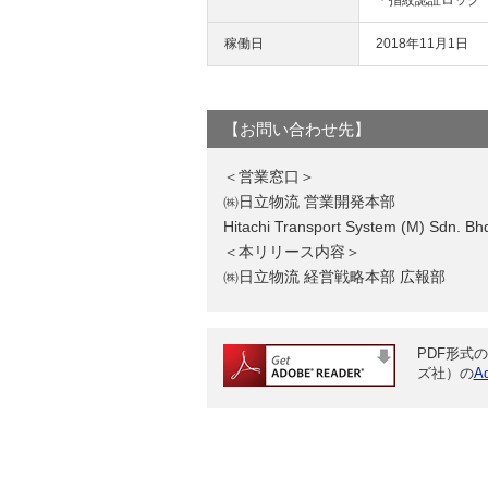
＊指紋認証ロック 
稼働日
2018年11月1日
【お問い合わせ先】
＜営業窓口＞
㈱日立物流 営業開発本部 TEL
Hitachi Transport System (M) Sd
＜本リリース内容＞
㈱日立物流 経営戦略本部 広報部 T
PDF形式の
ズ社）の
A