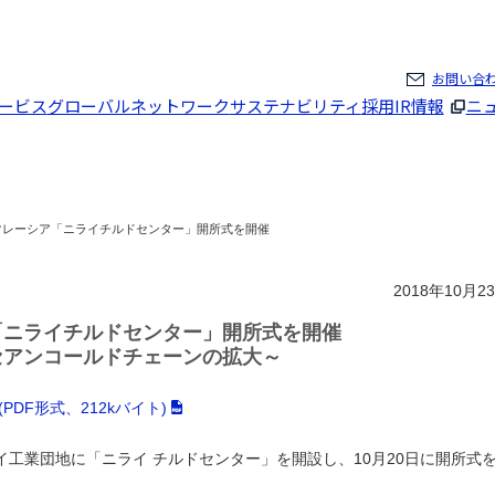
ページの本文へ
お問い合
ービス
グローバルネットワーク
サステナビリティ
採用
IR情報
ニ
マレーシア「ニライチルドセンター」開所式を開催
2018年10月2
「ニライチルドセンター」開所式を開催
セアンコールドチェーンの拡大～
DF形式、212kバイト)
工業団地に「ニライ チルドセンター」を開設し、10月20日に開所式