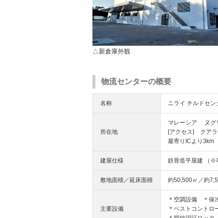
△新倉庫外観
物流センターの概要
名称
ニライ チルドセン
マレーシア ヌグリ
所在地
[アクセス] クアラ
最寄りICより3km
建屋仕様
鉄骨造平屋建 （※
敷地面積／延床面積
約50,500㎡／約7,
＊空調設備 ＊保冷
主要設備
＊ペストコントロ