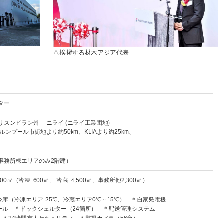
△挨拶する材木アジア代表
ター
スンビラン州 ニライ (ニライ工業団地)
ルンプール市街地より約50km、KLIAより約25km、
事務所棟エリアのみ2階建）
500㎡（冷凍: 600㎡、 冷蔵: 4,500㎡、事務所他2,300㎡）
庫（冷凍エリア-25℃、冷蔵エリア0℃～15℃） ＊自家発電機
ール ＊ドックシェルター（24箇所） ＊配送管理システム