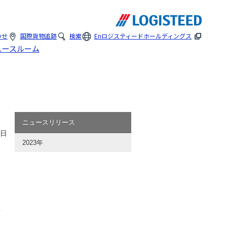
わせ
国際貨物追跡
検索
En
ロジスティードホールディングス
ュースルーム
ニュースリリース
3日
2023年
を