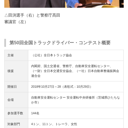
△田渕選手（右）と警察庁髙田
審議官（左）
第50回全国トラックドライバー・コンテスト概要
主催
（公社）全日本トラック協会
内閣府、国土交通省、警察庁、自動車安全運転センター、
後援
（一財）全日本交通安全協会、（一社）日本自動車整備振興会
連合会
開催日
2018年10月27日～28（表彰式：10月29日）
自動車安全運転センター 安全運転中央研修所（茨城県ひたちな
会場
か市）
参加選手数
144名
対象部門
4トン、11トン、トレーラ、女性