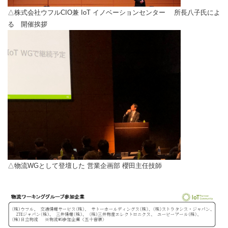
△株式会社ウフルCIO兼 IoT イノベーションセンター 所長八子氏によ
る 開催挨拶
△物流WGとして登壇した 営業企画部 櫻田主任技師