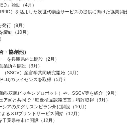
EED」始動（4月）
グ（RFID）を活用した次世代物流サービスの提供に向けた協業開
を発行（9月）
を締結（10月）
）
術・協創他）
ー」を兵庫県内に開設（2月）
営業所を開設（3月）
（SSCV）産官学共同研究開始（4月）
PLB)のライセンスを取得（5月）
型双腕ピッキングロボット）や、SSCV等を紹介（9月）
ウェア㈱と共同で「映像検品認識装置」特許取得（9月）
ーシアのヌグリスンビラン州に開設（10月）
業による３Dプリントサービス開始（12月）
を千葉県柏市に開設（12月）