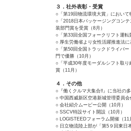
３．社外表彰・受賞
○「第19回物流環境大賞」におい
○「2018日本パッケージングコ
装部門賞を受賞（8月）
○「第33回全国フォークリフト運
○ 厚生労働省より女性活躍推進法
○「第50回全国トラックドライバ
門で優勝（10月）
○「平成30年度モーダルシフト取り
賞（11月）
４．その他
○『働くクルマ大集合!!』に当社の
○ 中国西威新区空港新城管理委員会
○ 会社紹介ムービー公開（10月）
○ SSCV特設サイト開設（10月）
○ LOGISTEEDフォーラム開催（1
○ 日立物流陸上部が「第5９回東日