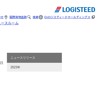
わせ
国際貨物追跡
検索
En
ロジスティードホールディングス
ュースルーム
ニュースリリース
1日
2023年