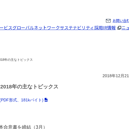
ページの本文へ
お問い合
ービス
グローバルネットワーク
サステナビリティ
採用
IR情報
ニ
018年の主なトピックス
2018年12月2
2018年の主なトピックス
DF形式、181kバイト)
本合意書を締結（3月）