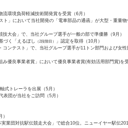
て物流環境負荷軽減技術開発賞を受賞（6月）
ンテスト」において当社開発の「電車部品の通函」が大型・重量物
転競技大会」で、当社グループ選手が一般の部で準優勝（9月）
に基づく「えるぼし
」認定を取得（10月）
（2段階目）
ー・コンテスト」で、当社グループ選手が11トン部門および女性
組み優良事業者賞」において優良事業者賞(有効活用部門賞)を
多軸式トレーラを出展（5月）
代表団が当社をご訪問（5月）
1月）
本実業団対抗駅伝競走大会」で総合10位。ニューイヤー駅伝201