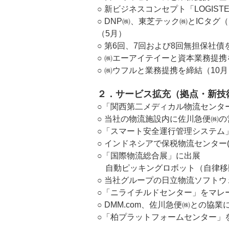
○ 新ビジネスコンセプト「LOGIST
○ DNP㈱、東芝テック㈱とICタ
（5月）
○ 第6回、7回および8回無担保社債
○ ㈱エーアイテイーと資本業務提携
○ ㈱ウフルと業務提携を締結（10月
２．サービス拡充（拠点・新技
○「関西第二メディカル物流センタ
○ 当社の物流施設内に佐川急便㈱の
○「スマート安全運行管理システム」
○ インドネシアで保税物流センター(
○「国際物流総合展」に出展
自動ピッキングロボット（自律移動
○ 当社グループの日立物流ソフト
○「ニライチルドセンター」をマレ
○ DMM.com、佐川急便㈱との協
○「柏プラットフォームセンター」