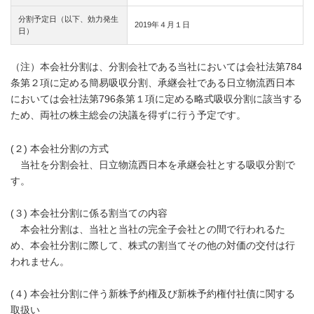
分割予定日（以下、効力発生
2019年４月１日
日）
（注）本会社分割は、分割会社である当社においては会社法第784
条第２項に定める簡易吸収分割、承継会社である日立物流西日本
においては会社法第796条第１項に定める略式吸収分割に該当する
ため、両社の株主総会の決議を得ずに行う予定です。
(２) 本会社分割の方式
当社を分割会社、日立物流西日本を承継会社とする吸収分割で
す。
(３) 本会社分割に係る割当ての内容
本会社分割は、当社と当社の完全子会社との間で行われるた
め、本会社分割に際して、株式の割当てその他の対価の交付は行
われません。
(４) 本会社分割に伴う新株予約権及び新株予約権付社債に関する
取扱い