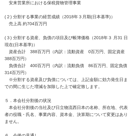
安来営業所における保税貨物管理事業
(２) 分割する事業の経営成績（2018年３月期(日本基準)）
売上高 約704百万円
(３) 分割する資産、負債の項目及び帳簿価格（2018年３ 月31 日
現在(日本基準)）
資産合計 388百万円（内訳：流動資産 0百万円、固定資産
388百万円）
負債合計 400百万円（内訳：流動負債 86百万円、固定負債
314百万円）
※分割する資産及び負債については、上記金額に効力発生日ま
での間に生じた増減を加除した上で確定致します。
５．本会社分割後の状況
本会社分割後の当社及び日立物流西日本の名称、所在地、代表
者の役職・氏名、事業内容、資本金、決算期について変更はあり
ません。
６．今後の見通し