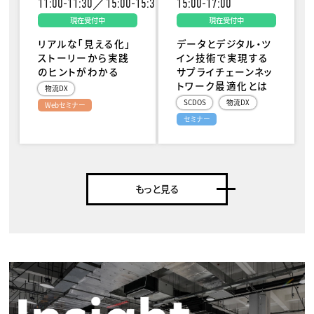
11:00-11:30／15:00-15:30
15:00-17:00
現在受付中
現在受付中
リアルな「見える化」
データとデジタル・ツ
ストーリーから実践
イン技術で実現する
のヒントがわかる
サプライチェーンネッ
トワーク最適化とは
物流DX
SCDOS
物流DX
Webセミナー
セミナー
もっと見る