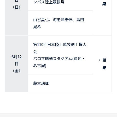
ンパス陸上競技場
果
（日）
山谷昌也、海老澤憲伸、島田
晃希
第110回日本陸上競技選手権大
会
6月12
パロマ瑞穂スタジアム(愛知・
結
日
名古屋)
果
（金）
藤本珠輝