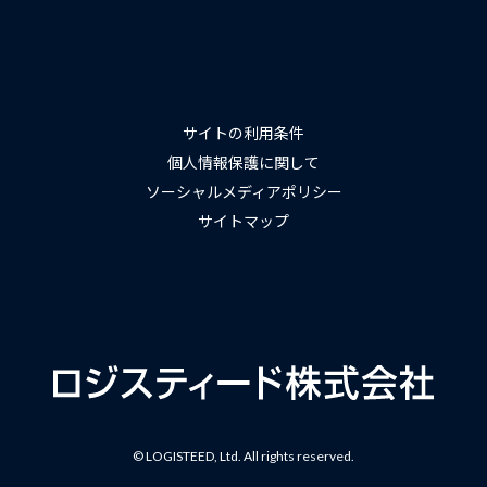
サイトの利用条件
個人情報保護に関して
ソーシャルメディアポリシー
サイトマップ
© LOGISTEED, Ltd. All rights reserved.