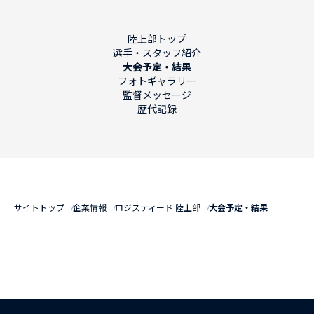
陸上部トップ
選手・スタッフ紹介
大会予定・結果
フォトギャラリー
監督メッセージ
歴代記録
サイトトップ
企業情報
ロジスティード 陸上部
大会予定・結果