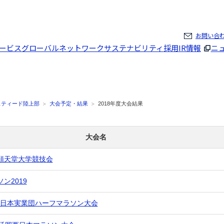
ページの本文へ
お問い合
ービス
グローバルネットワーク
サステナビリティ
採用
IR情報
ニ
スティード陸上部
大会予定・結果
2018年度大会結果
大会名
順天堂大学競技会
ン2019
 全日本実業団ハーフマラソン大会