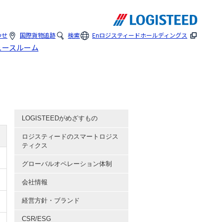
わせ
国際貨物追跡
検索
En
ロジスティードホールディングス
ュースルーム
LOGISTEEDがめざすもの
ロジスティードのスマートロジス
ティクス
グローバルオペレーション体制
会社情報
経営方針・ブランド
CSR/ESG