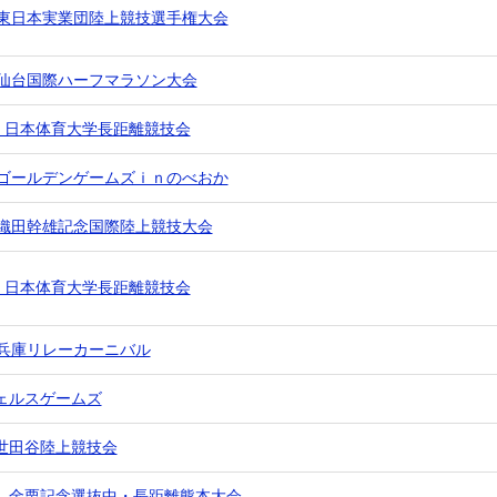
 東日本実業団陸上競技選手権大会
 仙台国際ハーフマラソン大会
回 日本体育大学長距離競技会
 ゴールデンゲームズｉｎのべおか
 織田幹雄記念国際陸上競技大会
回 日本体育大学長距離競技会
 兵庫リレーカーニバル
ェルスゲームズ
世田谷陸上競技会
 金栗記念選抜中・長距離熊本大会