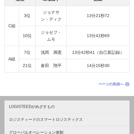
ジョナサ
3位
13分21秒72
ン・ディク
C組
ジョセフ・
10位
13分41秒69
ムモ
7位
浅岡 満憲
13分42秒41（自己新記録）
A組
21位
倉田 翔平
14分15秒30
ページの先頭へ
LOGISTEEDがめざすもの
ロジスティードのスマートロジスティクス
グローバルオペレーション体制