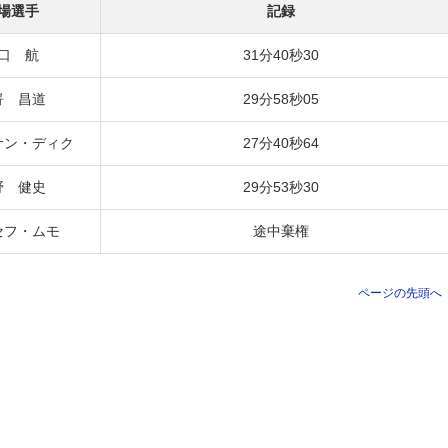
場選手
記録
口 航
31分40秒30
嵜 昌道
29分58秒05
サン・ディク
27分40秒64
野 健史
29分53秒30
セフ・ムモ
途中棄権
ページの先頭へ