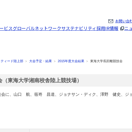
ページの本文へ
お問い合
ービス
グローバルネットワーク
サステナビリティ
採用
IR情報
ニ
スティード陸上部
大会予定・結果
2015年度大会結果
東海大学長距離競技会
技会（東海大学湘南校舎陸上競技場）
競技会に、山口 航、筱嵜 昌道、ジョナサン・ディク、澤野 健史、ジ