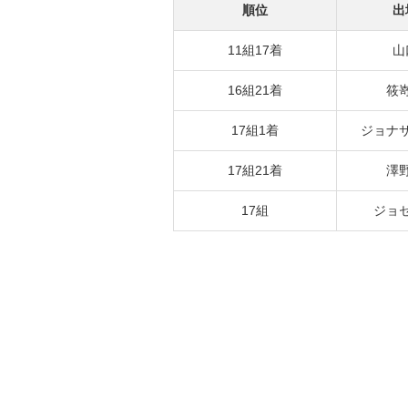
順位
出
11組17着
山
16組21着
筱
17組1着
ジョナ
17組21着
澤
17組
ジョ