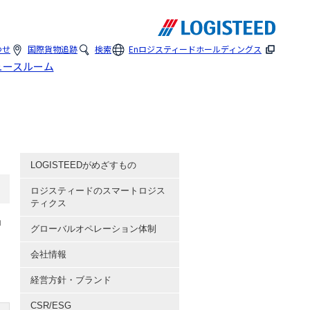
わせ
国際貨物追跡
検索
En
ロジスティードホールディングス
ュースルーム
LOGISTEEDがめざすもの
ロジスティードのスマートロジス
ティクス
ョ
グローバルオペレーション体制
会社情報
経営方針・ブランド
CSR/ESG