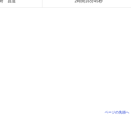
嵜 昌道
2時間16分45秒
ページの先頭へ