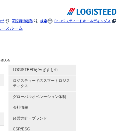
わせ
国際貨物追跡
検索
En
ロジスティードホールディングス
ュースルーム
手権大会
LOGISTEEDがめざすもの
ロジスティードのスマートロジス
ティクス
グローバルオペレーション体制
会社情報
経営方針・ブランド
CSR/ESG