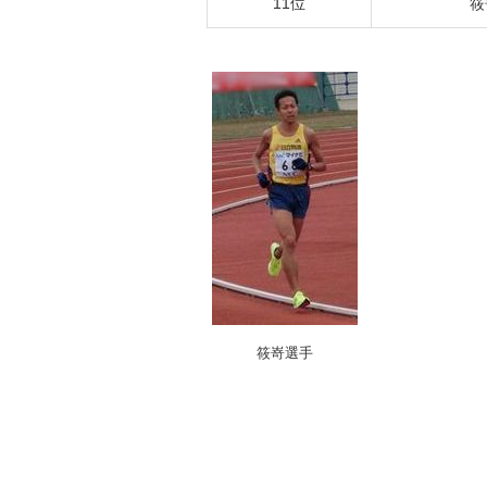
11位
筱
筱嵜選手