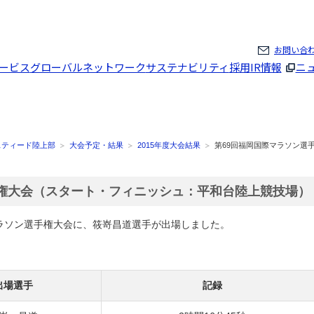
ページの本文へ
お問い合
ービス
グローバルネットワーク
サステナビリティ
採用
IR情報
ニ
スティード陸上部
大会予定・結果
2015年度大会結果
第69回福岡国際マラソン選
手権大会（スタート・フィニッシュ：平和台陸上競技場）
マラソン選手権大会に、筱嵜昌道選手が出場しました。
出場選手
記録