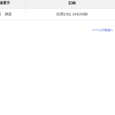
場選手
記録
岡 満憲
区間13位 24分59秒
ページの先頭へ