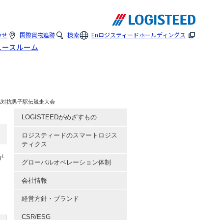
わせ
国際貨物追跡
検索
En
ロジスティードホールディングス
ュースルーム
県対抗男子駅伝競走大会
LOGISTEEDがめざすもの
ロジスティードのスマートロジス
ティクス
が
グローバルオペレーション体制
会社情報
経営方針・ブランド
CSR/ESG