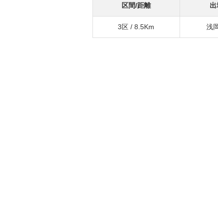
区間/距離
出
3区 / 8.5Km
浅