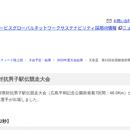
ページの本文へ
お問い合
ービス
グローバルネットワーク
サステナビリティ
採用
IR情報
ニ
スティード陸上部
大会予定・結果
2015年度大会結果
天皇盃 第21回全国都道府
対抗男子駅伝競走大会
府県対抗男子駅伝競走大会（広島平和記念公園前発着7区間：48.0Km）
憲選手が出場しました。
2秒】