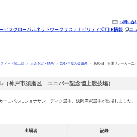
ページの本文へ
お問い合
ービス
グローバルネットワーク
サステナビリティ
採用
IR情報
ニ
スティード陸上部
大会予定・結果
2017年度大会結果
第65回 兵庫リレーカーニ
バル（神戸市須磨区 ユニバー記念陸上競技場）
レーカーニバルにジョナサン・ディク選手、浅岡満憲選手が出場しました。
出場者
記録