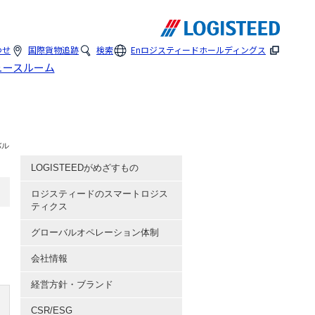
わせ
国際貨物追跡
検索
En
ロジスティードホールディングス
ュースルーム
バル
LOGISTEEDがめざすもの
ロジスティードのスマートロジス
ティクス
グローバルオペレーション体制
会社情報
経営方針・ブランド
CSR/ESG