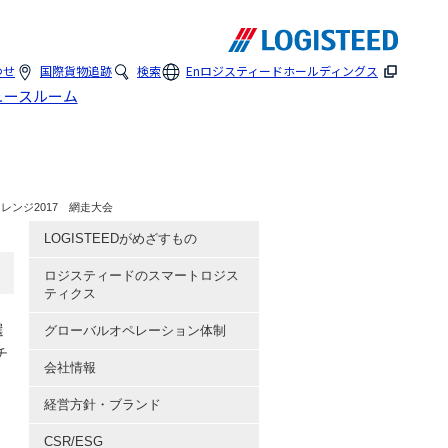
わせ
国際貨物追跡
検索
En
ロジスティードホールディングス
ュースルーム
レンジ2017 網走大会
LOGISTEEDがめざすもの
ロジスティードのスマートロジス
ティクス
選
グローバルオペレーション体制
チ
会社情報
経営方針・ブランド
CSR/ESG