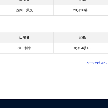
浅岡 満憲
28分26秒05
出場者
記録
栁 利幸
8分54秒15
ページの先頭へ