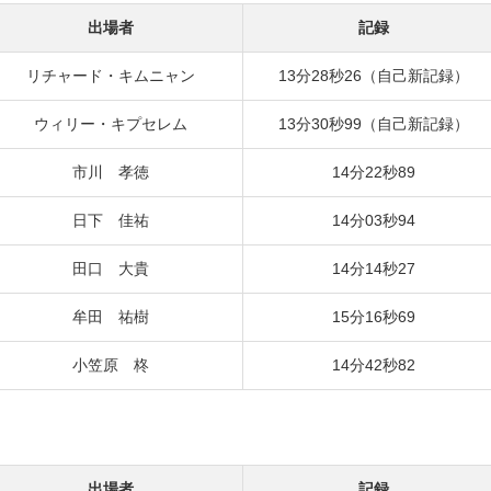
出場者
記録
リチャード・キムニャン
13分28秒26（自己新記録）
ウィリー・キプセレム
13分30秒99（自己新記録）
市川 孝徳
14分22秒89
日下 佳祐
14分03秒94
田口 大貴
14分14秒27
牟田 祐樹
15分16秒69
小笠原 柊
14分42秒82
出場者
記録