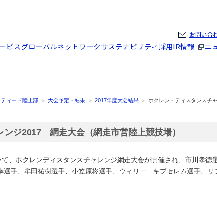
ページの本文へ
お問い合
ービス
グローバルネットワーク
サステナビリティ
採用
IR情報
ニ
スティード陸上部
大会予定・結果
2017年度大会結果
ホクレン・ディスタンスチャ
ンジ2017 網走大会（網走市営陸上競技場）
おいて、ホクレンディスタンスチャレンジ網走大会が開催され、市川孝徳
幸選手、牟田祐樹選手、小笠原柊選手、ウィリー・キプセレム選手、リ
。