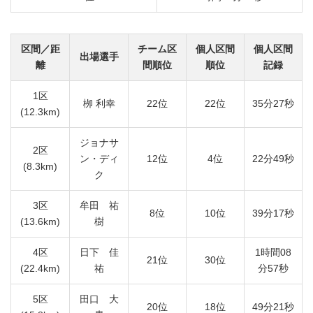
区間／距
チーム区
個人区間
個人区間
出場選手
離
間順位
順位
記録
1区
栁 利幸
22位
22位
35分27秒
(12.3km)
ジョナサ
2区
ン・ディ
12位
4位
22分49秒
(8.3km)
ク
3区
牟田 祐
8位
10位
39分17秒
(13.6km)
樹
4区
日下 佳
1時間08
21位
30位
(22.4km)
祐
分57秒
5区
田口 大
20位
18位
49分21秒