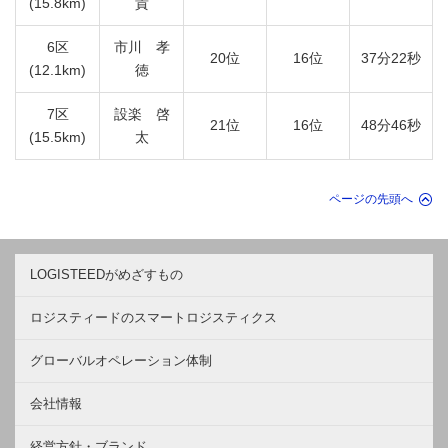
(15.8km)
貴
6区
市川 孝
20位
16位
37分22秒
(12.1km)
徳
7区
設楽 啓
21位
16位
48分46秒
(15.5km)
太
ページの先頭へ
LOGISTEEDがめざすもの
ロジスティードのスマートロジスティクス
グローバルオペレーション体制
会社情報
経営方針・ブランド