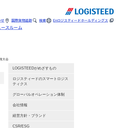
わせ
国際貨物追跡
検索
En
ロジスティードホールディングス
ュースルーム
権大会
LOGISTEEDがめざすもの
ロジスティードのスマートロジス
ティクス
グローバルオペレーション体制
会社情報
経営方針・ブランド
CSR/ESG