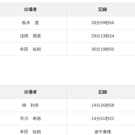
出場者
記録
栃木 渡
28分59秒56
浅岡 満憲
29分13秒24
牟田 祐樹
30分19秒50
出場者
記録
栁 利幸
14分26秒58
市川 孝徳
14分51秒22
牟田 祐樹
途中棄権