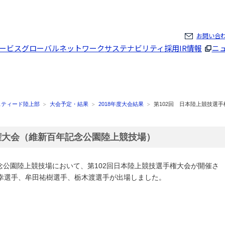
ページの本文へ
お問い合
ービス
グローバルネットワーク
サステナビリティ
採用
IR情報
ニ
スティード陸上部
大会予定・結果
2018年度大会結果
第102回 日本陸上競技選手
権大会（維新百年記念公園陸上競技場）
記念公園陸上競技場において、第102回日本陸上競技選手権大会が開催さ
幸選手、牟田祐樹選手、栃木渡選手が出場しました。