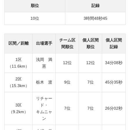
順位
記録
10位
3時間48秒45
チーム区
個人区間
個人区間
区間／距離
出場選手
間順位
順位
記録
1区
浅岡 満
12位
12位
34分08秒
（11.6km）
憲
2区
栃木 渡
9位
7位
45分35秒
（15.3km）
リチャー
3区
ド・
7位
7位
26分02秒
（9.2km）
キムニャ
ン