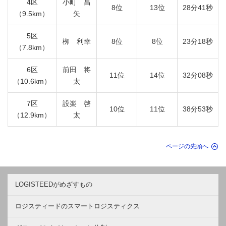
4区
小町 昌
8位
13位
28分41秒
（9.5km）
矢
5区
栁 利幸
8位
8位
23分18秒
（7.8km）
6区
前田 将
11位
14位
32分08秒
（10.6km）
太
7区
設楽 啓
10位
11位
38分53秒
（12.9km）
太
ページの先頭へ
LOGISTEEDがめざすもの
ロジスティードのスマートロジスティクス