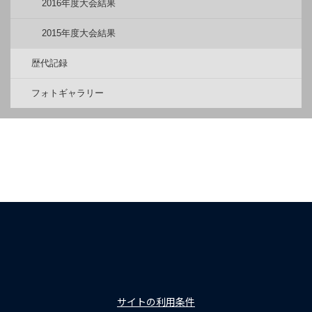
2016年度大会結果
2015年度大会結果
歴代記録
フォトギャラリー
サイトの利用条件