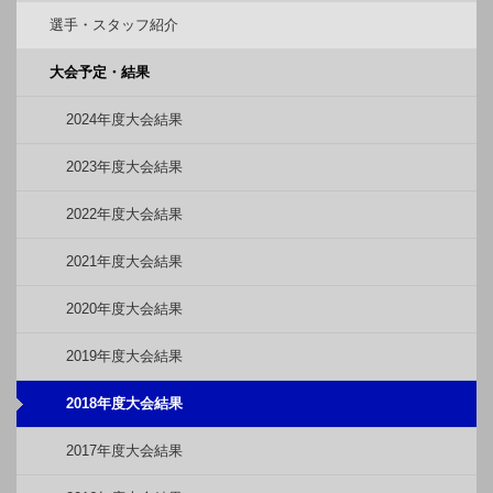
選手・スタッフ紹介
大会予定・結果
2024年度大会結果
2023年度大会結果
2022年度大会結果
2021年度大会結果
2020年度大会結果
2019年度大会結果
2018年度大会結果
2017年度大会結果