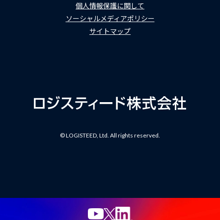
個人情報保護に関して
ソーシャルメディアポリシー
サイトマップ
© LOGISTEED, Ltd. All rights reserved.