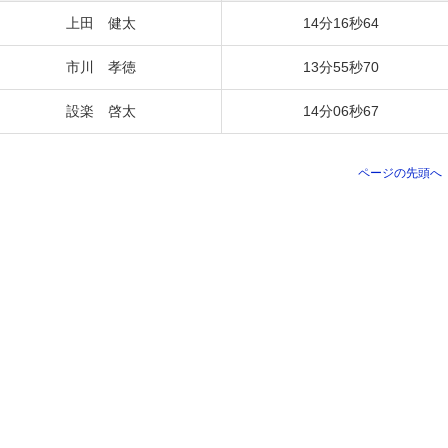
上田 健太
14分16秒64
市川 孝徳
13分55秒70
設楽 啓太
14分06秒67
ページの先頭へ