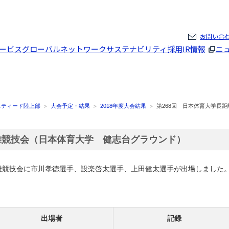
ページの本文へ
お問い合
ービス
グローバルネットワーク
サステナビリティ
採用
IR情報
ニ
スティード陸上部
大会予定・結果
2018年度大会結果
第268回 日本体育大学長距
離競技会（日本体育大学 健志台グラウンド）
距離競技会に市川孝徳選手、設楽啓太選手、上田健太選手が出場しました
出場者
記録