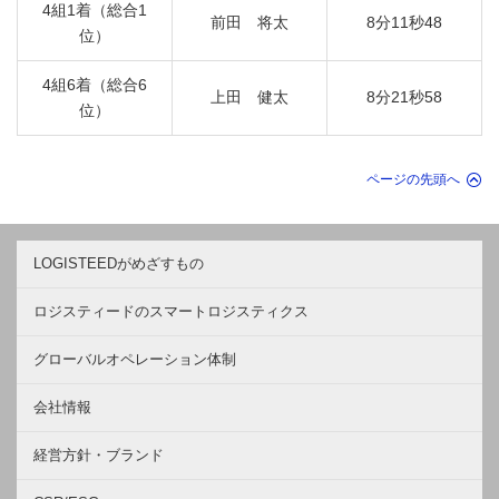
4組1着（総合1
前田 将太
8分11秒48
位）
4組6着（総合6
上田 健太
8分21秒58
位）
ページの先頭へ
LOGISTEEDがめざすもの
ロジスティードのスマートロジスティクス
グローバルオペレーション体制
会社情報
経営方針・ブランド