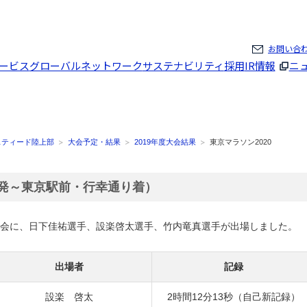
ページの本文へ
お問い合
ービス
グローバルネットワーク
サステナビリティ
採用
IR情報
ニ
スティード陸上部
大会予定・結果
2019年度大会結果
東京マラソン2020
庁発～東京駅前・行幸通り着）
0大会に、日下佳祐選手、設楽啓太選手、竹内竜真選手が出場しました。
出場者
記録
設楽 啓太
2時間12分13秒（自己新記録）