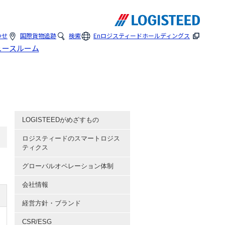
わせ
国際貨物追跡
検索
En
ロジスティードホールディングス
ュースルーム
LOGISTEEDがめざすもの
ロジスティードのスマートロジス
ティクス
グローバルオペレーション体制
会社情報
経営方針・ブランド
CSR/ESG