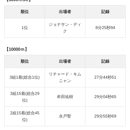
順位
出場者
記録
ジョナサン・ディ
1位
8分25秒94
ク
【10000ｍ】
順位
出場者
記録
リチャード・キム
3組1着(総合1位)
27分44秒51
ニャン
3組15着(総合29
牟田祐樹
29分04秒65
位)
2組15着(総合45
永戸聖
29分55秒69
位)