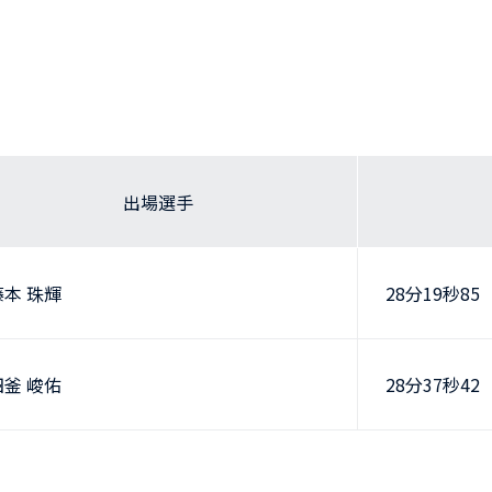
出場選手
藤本 珠輝
28分19秒85
四釜 峻佑
28分37秒42