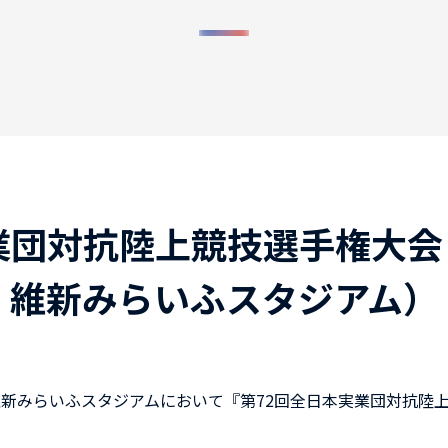
業団対抗陸上競技選手権大
維新みらいふスタジアム）
口市 維新みらいふスタジアムにおいて『第72回全日本実業団対抗