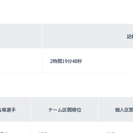
記
2時間19分48秒
出場選手
チーム区間順位
個人区