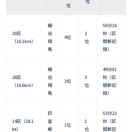
位
位
細
50分16
20区
谷
2
秒（区
4位
（16.1km）
翔
位
間新記
馬
録）
細
49分01
28区
谷
3
秒（区
3位
（16.6km）
翔
位
間新記
馬
録）
四
53分22
14区（18.1
釜
1
秒（区
1位
㎞）
峻
位
間新記