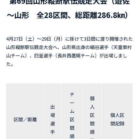
第69回山形縦断駅伝競走大会（遊佐
～山形 全28区間、総距離286.8㎞）
4月27日（土）～29日（月）に掛けて3日間に渡り開催された
山形縦断駅伝競走大会へ、山形県出身の細谷選手（天童東村
山チーム）、四釜選手（長井西置賜チーム）が出場しまし
た。
チ
個
ー
出
人
ム
場
区
個人区
区間／距離
区
選
間
間記録
間
手
順
順