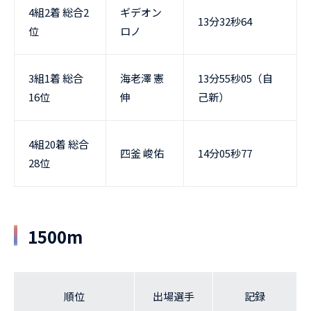
4組2着 総合2
ギデオン
13分32秒64
位
ロノ
3組1着 総合
海老澤 憲
13分55秒05（自
16位
伸
己新）
4組20着 総合
四釜 峻佑
14分05秒77
28位
1500m
順位
出場選手
記録