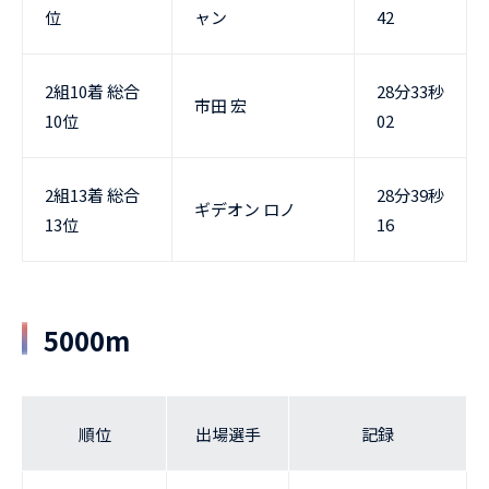
位
ャン
42
2組10着 総合
28分33秒
市田 宏
10位
02
2組13着 総合
28分39秒
ギデオン ロノ
13位
16
5000m
順位
出場選手
記録