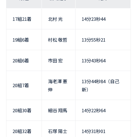
17組21着
北村 光
14分23秒44
19組6着
村松 敬哲
13分55秒21
20組6着
市田 宏
13分43秒64
海老澤 憲
13分44秒84（自己
20組7着
伸
新）
20組30着
細谷 翔馬
14分22秒64
20組32着
石塚 陽士
14分31秒01